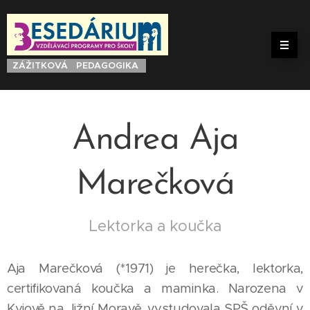
ZÁŽITKOVÁ PEDAGOGIKA
Andrea Aja
Marečková
Lektorka a koučka
Aja Marečková (*1971) je herečka, lektorka,
certifikovaná koučka a maminka. Narozena v
Kyjově na Jižní Moravě, vystudovala SPŠ oděvní v