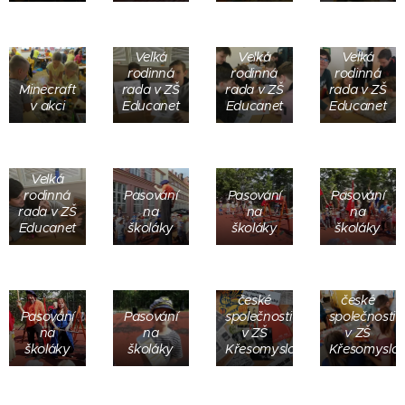
Velká
Velká
Velká
rodinná
rodinná
rodinná
Minecraft
rada v ZŠ
rada v ZŠ
rada v ZŠ
v akci
Educanet
Educanet
Educanet
Velká
rodinná
Pasování
Pasování
Pasování
rada v ZŠ
na
na
na
Educanet
školáky
školáky
školáky
Ze života
Ze života
české
české
Pasování
Pasování
společnosti
společnosti
na
na
v ZŠ
v ZŠ
školáky
školáky
Křesomyslova
Křesomyslo