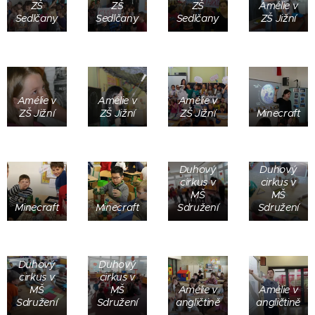
ZŠ
ZŠ
ZŠ
Amélie v
Sedlčany
Sedlčany
Sedlčany
ZŠ Jižní
Amélie v
Amélie v
Amélie v
ZŠ Jižní
ZŠ Jižní
ZŠ Jižní
Minecraft
Duhový
Duhový
cirkus v
cirkus v
MŠ
MŠ
Minecraft
Minecraft
Sdružení
Sdružení
Duhový
Duhový
cirkus v
cirkus v
MŠ
MŠ
Amélie v
Amélie v
Sdružení
Sdružení
angličtině
angličtině