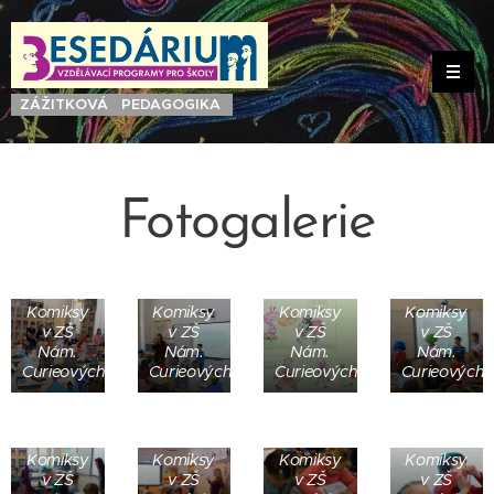
ZÁŽITKOVÁ PEDAGOGIKA
Fotogalerie
Komiksy
Komiksy
Komiksy
Komiksy
v ZŠ
v ZŠ
v ZŠ
v ZŠ
Nám.
Nám.
Nám.
Nám.
Curieových
Curieových
Curieových
Curieových
Komiksy
Komiksy
Komiksy
Komiksy
v ZŠ
v ZŠ
v ZŠ
v ZŠ