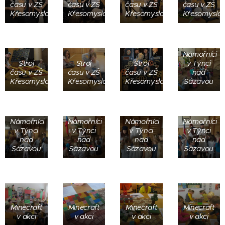
času v ZŠ
času v ZŠ
času v ZŠ
času v ZŠ
Křesomyslova
Křesomyslova
Křesomyslova
Křesomyslo
Námořníci
Stroj
Stroj
Stroj
v Týnci
času v ZŠ
času v ZŠ
času v ZŠ
nad
Křesomyslova
Křesomyslova
Křesomyslova
Sázavou
Námořníci
Námořníci
Námořníci
Námořníci
v Týnci
v Týnci
v Týnci
v Týnci
nad
nad
nad
nad
Sázavou
Sázavou
Sázavou
Sázavou
Minecraft
Minecraft
Minecraft
Minecraft
v akci
v akci
v akci
v akci