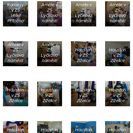
Komiksy
Amélie v
Amélie v
Amélie v
v ZŠ
ZŠ
ZŠ
ZŠ
Velké
Lyčkovo
Lyčkovo
Lyčkovo
Přítočno
náměstí
náměstí
náměstí
Amélie v
Amélie v
ZŠ
ZŠ
Houston
Houston
Lyčkovo
Lyčkovo
v ZŠ
v ZŠ
náměstí
náměstí
Zíželice
Zíželice
Houston
Houston
Houston
Houston
v ZŠ
v ZŠ
v ZŠ
v ZŠ
Zíželice
Zíželice
Zíželice
Zíželice
Houston
Houston
Houston
Houston