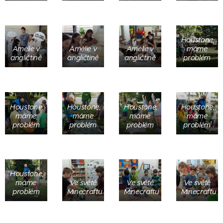
Houstone,
Amélie v
Amélie v
Amélie v
máme
angličtině
angličtině
angličtině
problém
Houstone,
Houstone,
Houstone,
Houstone,
máme
máme
máme
máme
problém
problém
problém
problém
Houstone,
máme
Ve světě
Ve světě
Ve světě
problém
Minecraftu
Minecraftu
Minecraftu
Stroj