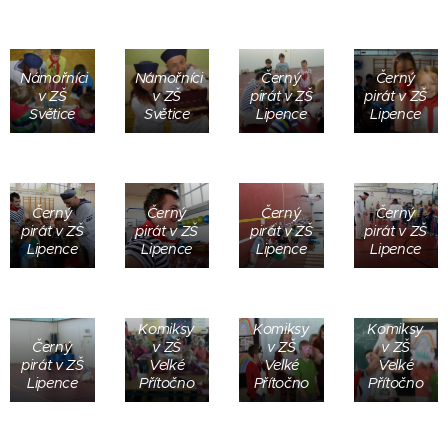
Námořníci
Námořníci
Černý
Černý
v ZŠ
v ZŠ
pirát v ZŠ
pirát v ZŠ
Světice
Světice
Lipence
Lipence
Černý
Černý
Černý
Černý
pirát v ZŠ
pirát v ZŠ
pirát v ZŠ
pirát v ZŠ
Lipence
Lipence
Lipence
Lipence
Komiksy
Komiksy
Komiksy
Černý
v ZŠ
v ZŠ
v ZŠ
pirát v ZŠ
Velké
Velké
Velké
Lipence
Přítočno
Přítočno
Přítočno