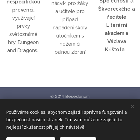
Společnosti J.
nespecifickou
nácvik pro žáky
Škvoreckého a
prevenci,
a učitele pro
ředitele
využívající
případ
Literární
prvky
napadení školy
akademie
světoznámé
útočníkem s
Václava
hry Dungeon
nožem či
Krištofa
.
and Dragons.
palnou zbraní
© 2014 Besedárium
KONTAKT
Používáme cookies, abychom zajistili správné fungování a
Naše projekty
bezpečnost našich stránek. Tím vám můžeme zajistit tu
www.besedarium.cz
- zážitková pedagogika pro školy
www.vyukove-plakaty.cz
- pro školy i knihovny
nejlepší zkušenost při jejich návštěvě.
www.hriste-ulicnice.cz
- malovaná hřiště nejen na školní pozemky