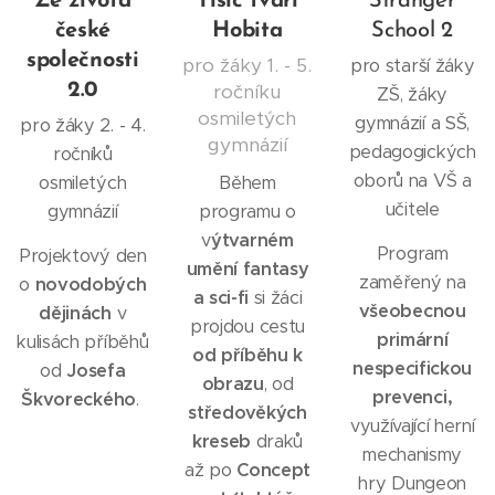
Ze života
Tisíc tváří
Stranger
české
Hobita
School 2
společnosti
pro žáky 1. - 5.
pro starší žáky
2.0
ročníku
ZŠ, žáky
osmiletých
gymnázií a SŠ,
pro žáky 2. - 4.
gymnázií
pedagogických
ročníků
oborů na VŠ a
osmiletých
Během
učitele
gymnázií
programu o
v
ýtvarném
Program
Projektový den
umění fantasy
zaměřený na
o
novodobých
a sci-fi
si žáci
všeobecnou
dějinách
v
projdou cestu
primární
kulisách příběhů
od příběhu k
nespecifickou
od
Josefa
obrazu
, od
prevenci,
Škvoreckého
.
středověkých
využívající herní
kreseb
draků
mechanismy
až po
Concept
hry Dungeon