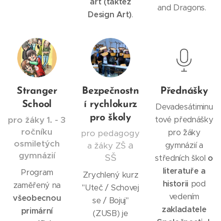
art (taktéž
and Dragons.
Design Art)
.
Stranger
Bezpečnostn
Přednášky
School
í rychlokurz
Devadesátiminu
pro školy
pro žáky 1. - 3
tové přednášky
ročníku
pro ´žáky
pro pedagogy
osmiletých
a
a žáky ZŠ
gymnázií a
gymnázií
SŠ
středních škol
o
literatuře a
Program
Zrychlený kurz
historii
pod
zaměřený na
"Uteč / Schovej
vedením
všeobecnou
se / Bojuj"
zakladatele
primární
(ZUSB) je