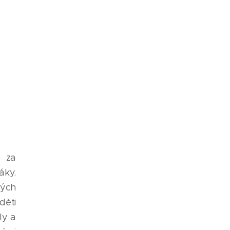
 za
áky.
ných
ěti
ly a