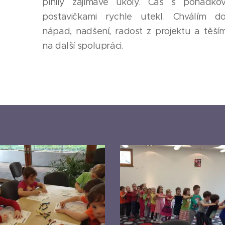
plnily zajímavé úkoly. Čas s pohádko
postavičkami rychle utekl. Chválím d
nápad, nadšení, radost z projektu a těší
na další spolupráci.