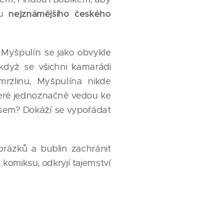
ku
nejznámějšího českého
 Myšpulín se jako obvykle
když se všichni kamarádi
mrzlinu, Myšpulína nikde
teré jednoznačně vedou ke
esem? Dokáží se vypořádat
rázků a bublin zachránit
komiksu, odkryjí tajemství