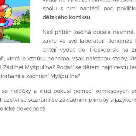
spolu s nimi nahlédli pod poklič
dětského komiksu
.
Náš příběh začíná docela nevinně.
zavře ve své laboratoři. Jenomže 
chtějí vydat do Třeskoprsk na z
oři, která je vzhůru nohama, však naleznou stopy, k
sl Zádrhel Myšpulína? Podaří se dětem najít cestu l
trahami a zachrání Myšpulína?
e holčičky a kluci pokusí pomocí komiksových ob
žství se seznámí se základními principy a jazykem 
torické dovednosti.