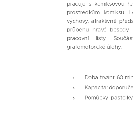
pracuje s komiksovou ř
prostředkům komiksu. L
výchovy, atraktivně před
průběhu hravé besedy za
pracovní listy. Součá
grafomotorické úlohy.
Doba trvání: 60 mi
Kapacita: doporuče
Pomůcky: pastelky