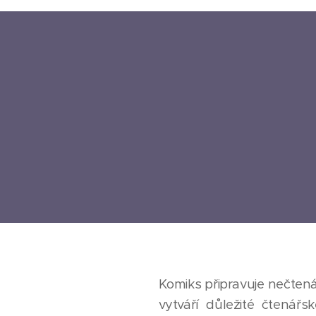
Komiks připravuje nečtenář
vytváří důležité čtenář