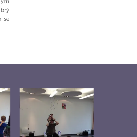
vými
obrý
m se