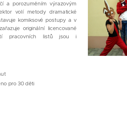
ečí a porozuměním výrazovým
ektor volí metody dramatické
stavuje komiksové postupy a v
řazuje originální licencované
stí pracovních listů jsou i
nut
no pro 30 děti