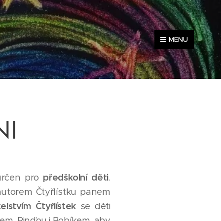
MENU
NI
určen pro
předškolní děti
.
autorem Čtyřlístku panem
elstvím Čtyřlístek
se děti
ínem, Pinďou i Bobíkem, aby