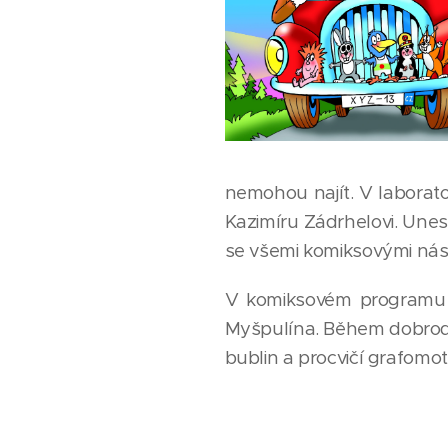
nemohou najít. V laborat
Kazimíru Zádrhelovi. Une
se všemi komiksovými nás
V komiksovém programu s
Myšpulína. Během dobrodru
bublin a procvičí grafomo