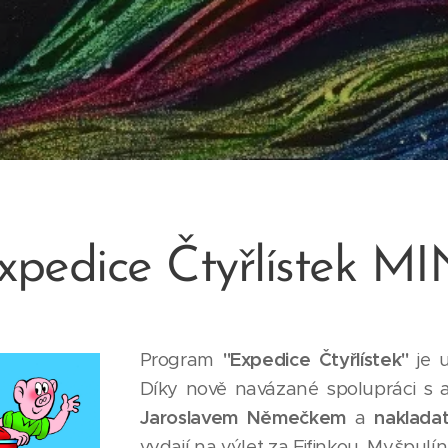
xpedice Čtyřlístek MI
Program
"Expedice Čtyřlístek"
je 
Díky nově navázané spolupráci s 
Jaroslavem Němečkem
a
nakladat
vydají na výlet za Fifinkou, Myšpul