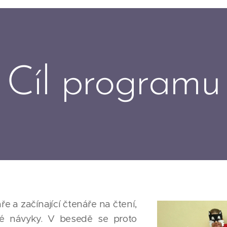
Cíl programu
e a začínající čtenáře na čtení,
ské návyky. V besedě se proto