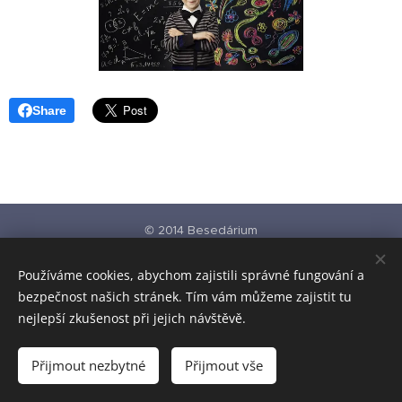
Share
© 2014 Besedárium
KONTAKT
Používáme cookies, abychom zajistili správné fungování a
Naše projekty
bezpečnost našich stránek. Tím vám můžeme zajistit tu
www.besedarium.cz
- zážitková pedagogika pro školy
www.vyukove-plakaty.cz
- pro školy i knihovny
nejlepší zkušenost při jejich návštěvě.
www.hriste-ulicnice.cz
- malovaná hřiště nejen na školní pozemky
Přijmout nezbytné
Přijmout vše
Vytvořeno službou
Webnode
Cookies