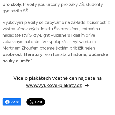
pro školy
. Plakáty jsou určeny pro žáky ZŠ, studenty
gymnázií a SŠ.
Výukovými plakáty
se zabýváme na základě zkušeností z
výstav věnovaných Josefu Škvoreckému, exilovému
nakladatelství Sixty-Eight Publishers i dalším dříve
zakázaným autorům. Ve spolupráci s výtvarníkem
Martinem Zhoufem chceme školám přiblížit nejen
osobnosti literatury
z historie, občanské
, ale i témata
nauky a umění
.
Více o plakátech včetně cen najdete na
www.vyukove-plakaty.cz
Share