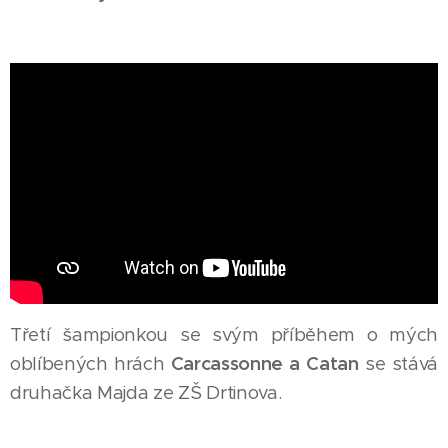
Třetí šampionkou se svým příběhem o mých
oblíbených hrách
Carcassonne a Catan
se stává
druhačka Majda ze ZŠ Drtinova.