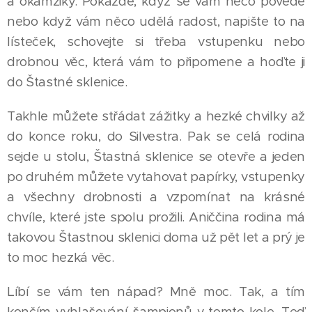
a okamžiky. Pokaždé, když se vám něco povede
nebo když vám něco udělá radost, napište to na
lísteček, schovejte si třeba vstupenku nebo
drobnou věc, která vám to připomene a hoďte ji
do Štastné sklenice.
Takhle můžete střádat zážitky a hezké chvilky až
do konce roku, do Silvestra. Pak se celá rodina
sejde u stolu, Štastná sklenice se otevře a jeden
po druhém můžete vytahovat papírky, vstupenky
a všechny drobnosti a vzpomínat na krásné
chvíle, které jste spolu prožili. Aniččina rodina má
takovou Štastnou sklenici doma už pět let a prý je
to moc hezká věc.
Líbí se vám ten nápad? Mně moc. Tak, a tím
končím vyhlašování šampionů v tomto kole. Teď