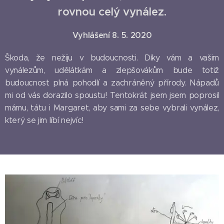
rovnou celý vynález.
Vyhlášení 8. 5. 2020
Škoda, že nežiju v budoucnosti. Díky vám a vašim
vynálezům, udělátkám a zlepšovákům bude totiž
budoucnost plná pohodlí a zachráněný přírody. Nápadů
mi od vás dorazilo spoustu! Tentokrát jsem jsem poprosil
mámu, tátu i Margaret, aby sami za sebe vybrali vynález,
který se jim líbí nejvíc!