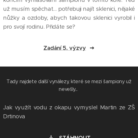
už musím spěchat... potřebuji najít sklenici, nějaké
nůžky a ozdoby, abych takovou sklenici vyrobil i
pro svojí rodinu. Přidáte se?
Zadání 5. výzvy
Tady najdete další vynálezy, které se mezi šampiony už
nevešly...
Jak využít vodu z okapu vymyslel Martin ze ZŠ
Drtinova
STÁHNOUT