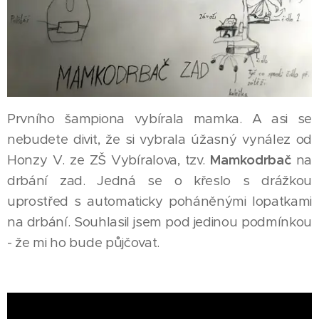
Prvního šampiona vybírala mamka. A asi se
nebudete divit, že si vybrala úžasný vynález od
Honzy V. ze ZŠ Vybíralova, tzv.
Mamkodrbač
na
drbání zad. Jedná se o křeslo s drážkou
uprostřed s automaticky poháněnými lopatkami
na drbání. Souhlasil jsem pod jedinou podmínkou
- že mi ho bude půjčovat.