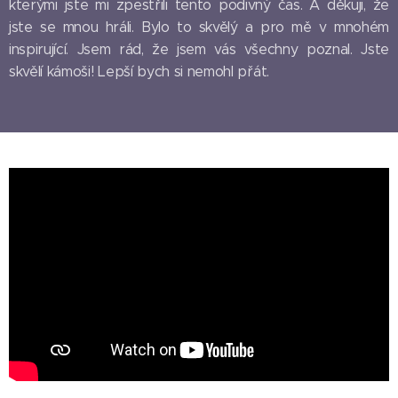
kterými jste mi zpestřili tento podivný čas. A děkuji, že
jste se mnou hráli. Bylo to skvělý a pro mě v mnohém
inspirující. Jsem rád, že jsem vás všechny poznal. Jste
skvělí kámoši! Lepší bych si nemohl přát.