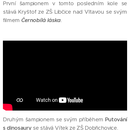
První šampionem v tomto posledním kole se
stává Kryštof ze ZŠ Libčice nad Vltavou se svým
filmem
Černobílá láska
.
Druhým šampionem se svým příběhem
Putování
s dinosaury
se stává Vítek ze ZŠ Dobřichovice.